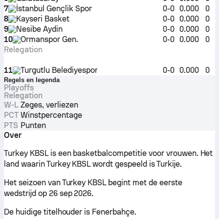
7
İstanbul Gençlik Spor
0-0
0.000
0
8
Kayseri Basket
0-0
0.000
0
9
Nesibe Aydin
0-0
0.000
0
10
Ormanspor Gen.
0-0
0.000
0
Relegation
11
Turgutlu Belediyespor
0-0
0.000
0
Regels en legenda
Playoffs
Relegation
W-L
Zeges, verliezen
PCT
Winstpercentage
PTS
Punten
Over
Turkey KBSL is een basketbalcompetitie voor vrouwen. Het
land waarin Turkey KBSL wordt gespeeld is Turkije.
Het seizoen van Turkey KBSL begint met de eerste
wedstrijd op 26 sep 2026.
De huidige titelhouder is Fenerbahçe.