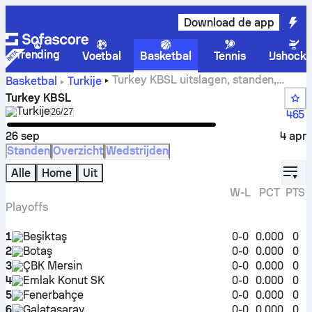
Download de app
Trending
Voetbal
Basketbal
Tennis
IJshock
Turkey KBSL uitslagen, standen,
Basketbal
Turkije
programma en statistieken
Turkey KBSL
Turkije
Select season in unique tournament header
26/27
465
26 sep
4 apr
Standen
Overzicht
Wedstrijden
displ
Alle
Home
Uit
W-L
PCT
PTS
Playoffs
1
Beşiktaş
0-0
0.000
0
2
Botaş
0-0
0.000
0
3
ÇBK Mersin
0-0
0.000
0
4
Emlak Konut SK
0-0
0.000
0
5
Fenerbahçe
0-0
0.000
0
6
Galatasaray
0-0
0.000
0