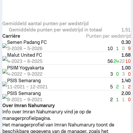
Gemiddeld aantal punten per wedstrijd
Gemiddelde punten per wedstrijd in totaal
1.51
Carrière
Punten per wedstrijd
Semen Padang FC
0.30
10
1
0
9
3-2026
–
5-2026
Malut United FC
1.68
56
24
22
10
4-2023
–
6-2025
PSIM Yogyakarta
1.00
3
0
3
0
4-2022
–
9-2022
PSIS Semarang
1.40
5
2
1
2
11-2021
–
12-2021
PSIS Semarang
2.00
2
1
1
0
8-2021
–
9-2021
Over Imran Nahumarury
Info over Imran Nahumarury vind je op de
managerprofielpagina.
Het managerprofiel van Imran Nahumarury toont de
beschikbare gegevens van de manager, zoals het