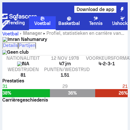
Download de app
Trending
Voetbal
Basketbal
Tennis
IJshock
Manager
Profiel, statistieken en carrière van
Voetbal
Imran Nahumarury
Imran Nahumarury
Details
Partijen
Geen club
NATIONALITEIT
12 NOV 1978
VOORKEURSFORMA
INA
47 jrn
4-2-3-1
WEDSTRIJDEN
PUNTEN/WEDSTRIJD
81
1.51
Prestaties
31
29
21
38%
36%
26%
Carrièregeschiedenis