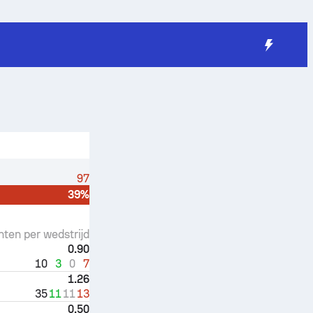
97
39%
nten per wedstrijd
0.90
10
3
0
7
1.26
35
11
11
13
0.50