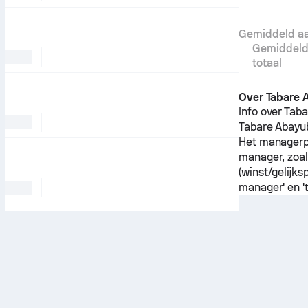
Gemiddeld aa
Gemiddelde
totaal
Over Tabare A
Info over Tab
Tabare Abayub
Het managerpr
manager, zoals
(winst/gelijks
manager' en 't