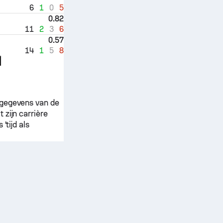
6
1
0
5
0.82
11
2
3
6
0.57
14
1
5
8
 gegevens van de
 zijn carrière
'tijd als