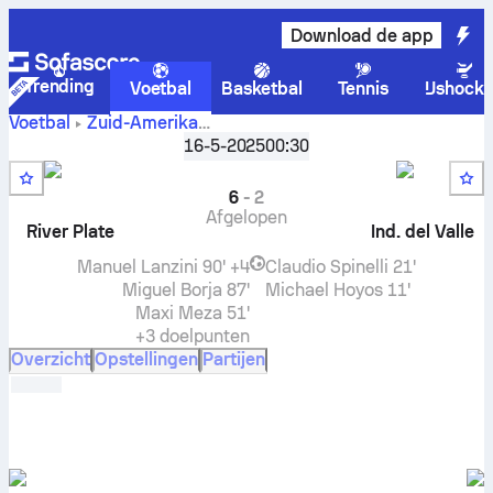
Download de app
Trending
Voetbal
Basketbal
Tennis
IJshock
Voetbal
Zuid-Amerika
River
CONMEBOL Libertadores, Groep B
16-5-2025
00:30
,
Ronde 5
Plate
tegen
Independiente del Valle
live score, onderlinge
resultaten, stand en voorspelling
6
-
2
Afgelopen
River Plate
Ind. del Valle
Manuel Lanzini
90' +4
Claudio Spinelli
21'
Miguel Borja
87'
Michael Hoyos
11'
Maxi Meza
51'
+3 doelpunten
Overzicht
Opstellingen
Partijen