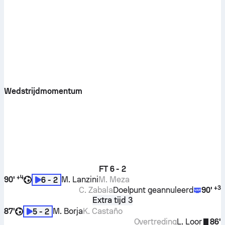
Wedstrijdmomentum
FT
6 - 2
+
4
90'
M. Lanzini
M. Meza
6 - 2
+
3
C. Zabala
Doelpunt geannuleerd
90'
Extra tijd 3
87'
M. Borja
K. Castaño
5 - 2
Overtreding
L. Loor
86'