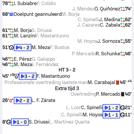
78'
I. Subiabre
F. Colidio
J. Méndez
Ó. Quiñónez
74'
68'
Doelpunt geannuleerd
M. Borja
C. Spinelli
J. Medina
62'
J. Cazares
C. Zabala
62'
61'
M. Borja
S. Driussi
61'
M. Lanzini
F. Mastantuono
M. Hoyos
J. Sornoza
55'
51'
M. Meza
F. Bustos
4 - 2
P. Mercado
R. Schunke
46'
46'
E. Pérez
G. Galoppo
46'
M. Meza
I. Fernández
HT
3 - 2
+
5
45'
F. Mastantuono
3 - 2
+
4
Professionele overtreding laatste man
M. Carabajal
45'
Extra tijd 3
Overtreding
P. Mercado
40'
26'
L. F. Zárate
2 - 2
L. Loor
C. Spinelli
21'
1 - 2
C. Spinelli
M. Hoyos
11'
1 - 1
8'
S. Driussi
L. Martinez Quarta
1 - 0