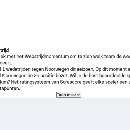
rijd
fiek met het Wedstrijdmomentum om te zien welk team de weds
eert.
l 1 wedstrijden tegen
Noorwegen
dit seizoen.
Op dit moment 
jl
Noorwegen
de 2e positie bezet. Wil je de best beoordeelde s
jken? Het ratingsysteem van Sofascore geeft elke speler een 
atapunten.
Toon meer