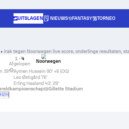
UITSLAGEN
NIEUWS
FANTASY
TORNEO
Irak
tegen
Noorwegen
live score, onderlinge resultaten, s
1
-
4
Noorwegen
Afgelopen
n
39'
Aymen Hussein
90' +6 (OG)
Leo Østigård
76'
Erling Haaland
43', 29'
reldkampioenschap
Gillette Stadium
H2H