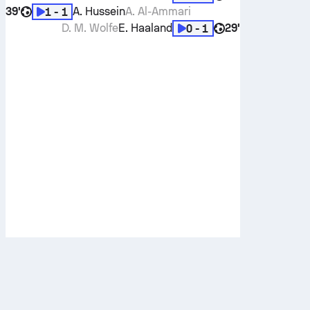
39'
A. Hussein
A. Al-Ammari
1 - 1
D. M. Wolfe
E. Haaland
29'
0 - 1