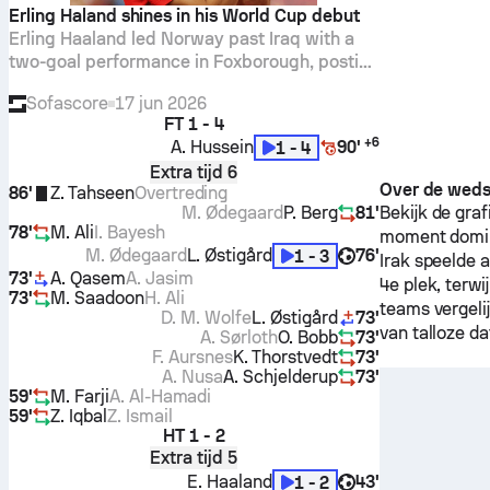
Erling Haland shines in his World Cup debut
Erling Haaland led Norway past Iraq with a
two-goal performance in Foxborough, posting
5 shots, 4 on target and an 8.1 Sofascore
Sofascore
17 jun 2026
Rating.
FT
1 - 4
+
6
A. Hussein
90'
1 - 4
Extra tijd 6
Over de wedst
86'
Z. Tahseen
Overtreding
M. Ødegaard
P. Berg
81'
Bekijk de gra
78'
M. Ali
I. Bayesh
moment domin
M. Ødegaard
L. Østigård
76'
1 - 3
Irak
speelde a
73'
A. Qasem
A. Jasim
4e plek, terwi
73'
M. Saadoon
H. Ali
teams vergeli
D. M. Wolfe
L. Østigård
73'
van talloze d
A. Sørloth
O. Bobb
73'
F. Aursnes
K. Thorstvedt
73'
A. Nusa
A. Schjelderup
73'
59'
M. Farji
A. Al-Hamadi
59'
Z. Iqbal
Z. Ismail
HT
1 - 2
Extra tijd 5
E. Haaland
43'
1 - 2