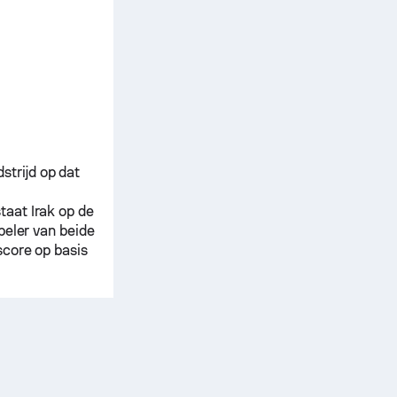
trijd op dat
staat
Irak
op de
peler van beide
score op basis