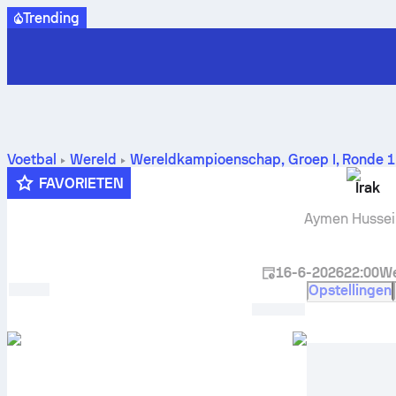
Trending
Voetbal
Wereld
Wereldkampioenschap, Groep I
,
Ronde 1
voorspelling
FAVORIETEN
Irak
Aymen Hussei
16-6-2026
22:00
We
Opstellingen