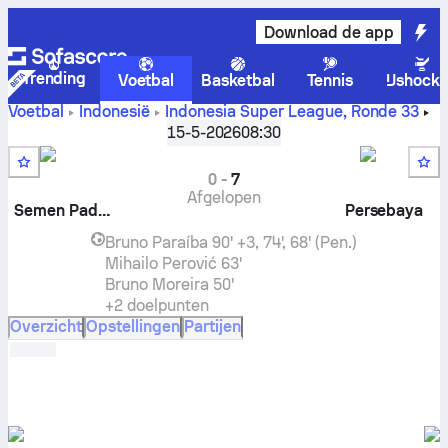
Download de app
Trending
Voetbal
Basketbal
Tennis
IJshock
Voetbal
Indonesië
Indonesia Super League
,
Ronde 33
Semen Padang FC
tegen
Persebaya Surabaya
live score,
15-5-2026
08:30
onderlinge resultaten, stand en voorspelling
0
-
7
Afgelopen
Semen Padang
Persebaya
Bruno Paraíba
90' +3, 74', 68' (Pen.)
Mihailo Perović
63'
Bruno Moreira
50'
+2 doelpunten
Overzicht
Opstellingen
Partijen