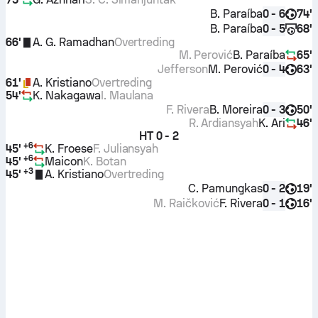
B. Paraíba
74'
0 - 6
B. Paraíba
68'
0 - 5
66'
A. G. Ramadhan
Overtreding
M. Perović
B. Paraíba
65'
Jefferson
M. Perović
63'
0 - 4
61'
A. Kristiano
Overtreding
54'
K. Nakagawa
I. Maulana
F. Rivera
B. Moreira
50'
0 - 3
R. Ardiansyah
K. Ari
46'
HT
0 - 2
+
6
45'
K. Froese
F. Juliansyah
+
6
45'
Maicon
K. Botan
+
3
45'
A. Kristiano
Overtreding
C. Pamungkas
19'
0 - 2
M. Raičković
F. Rivera
16'
0 - 1