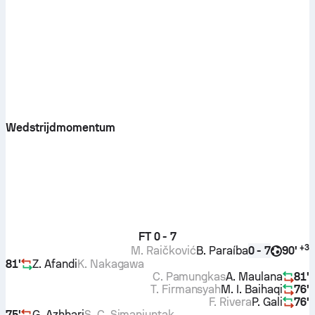
Wedstrijdmomentum
FT
0 - 7
+
3
M. Raičković
B. Paraíba
90'
0 - 7
81'
Z. Afandi
K. Nakagawa
C. Pamungkas
A. Maulana
81'
T. Firmansyah
M. I. Baihaqi
76'
F. Rivera
P. Gali
76'
75'
G. Azhhari
S. C. Simanjuntak