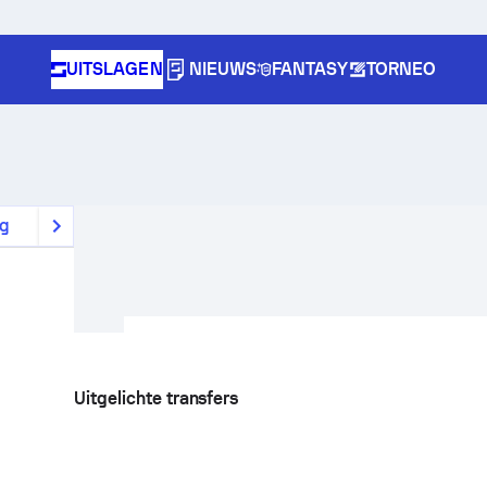
UITSLAGEN
NIEUWS
FANTASY
TORNEO
ag
Uitgelichte transfers