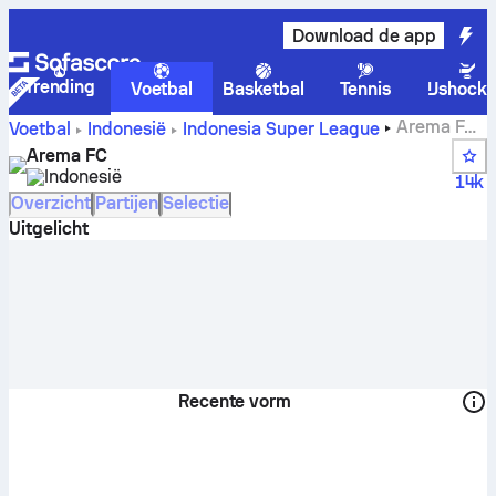
Download de app
Trending
Voetbal
Basketbal
Tennis
IJshock
Arema FC
Voetbal
Indonesië
Indonesia Super League
scores, wedstrijden, standen en spelerstatistieken
Arema FC
Indonesië
14k
Overzicht
Partijen
Selectie
Uitgelicht
Recente vorm