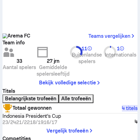
Arema FC
Teams vergelijken
Team info
11
1
Buitenlandse
Internationals
33
27
jrn
spelers
Aantal spelers
Gemiddelde
spelersleeftijd
Bekijk volledige selectie
Titels
Belangrijkste trofeeën
Alle trofeeën
Totaal gewonnen
4 titels
Indonesia President's Cup
4
23/24
21/22
18/19
16/17
Vergelijk trofeeën
Competities