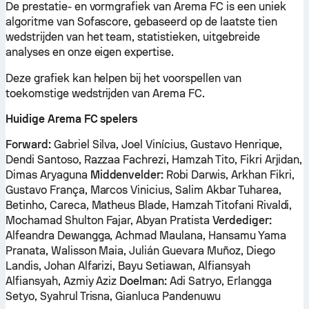
De prestatie- en vormgrafiek van Arema FC is een uniek
algoritme van Sofascore, gebaseerd op de laatste tien
wedstrijden van het team, statistieken, uitgebreide
analyses en onze eigen expertise.
Deze grafiek kan helpen bij het voorspellen van
toekomstige wedstrijden van Arema FC.
Huidige Arema FC spelers
Forward:
Gabriel Silva, Joel Vinícius, Gustavo Henrique,
Dendi Santoso, Razzaa Fachrezi, Hamzah Tito, Fikri Arjidan,
Dimas Aryaguna
Middenvelder:
Robi Darwis, Arkhan Fikri,
Gustavo França, Marcos Vinicius, Salim Akbar Tuharea,
Betinho, Careca, Matheus Blade, Hamzah Titofani Rivaldi,
Mochamad Shulton Fajar, Abyan Pratista
Verdediger:
Alfeandra Dewangga, Achmad Maulana, Hansamu Yama
Pranata, Walisson Maia, Julián Guevara Muñoz, Diego
Landis, Johan Alfarizi, Bayu Setiawan, Alfiansyah
Alfiansyah, Azmiy Aziz
Doelman:
Adi Satryo, Erlangga
Setyo, Syahrul Trisna, Gianluca Pandenuwu