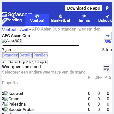
Download de app
Trending
Voetbal
Basketbal
Tennis
IJshock
AFC Asian Cup standen, wedstrijden,
Voetbal
Azië
resultaten en statistieken
AFC Asian Cup
Azië
Select season in unique tournament header
2027
68k
7 jan
5 feb
Standen
Details
Partijen
Select standings table in tournament standings
AFC Asian Cup 2027, Group A
displ
Weergave van stand
Selecteer een andere weergave van de stand
P
DIFF
PTS
Playoffs
1
Koeweit
0
0
0
2
Oman
0
0
0
3
Palestina
0
0
0
4
Saoedi-Arabië
0
0
0