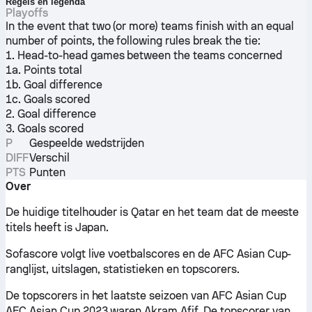
Regels en legenda
Playoffs
In the event that two (or more) teams finish with an equal
number of points, the following rules break the tie:
1. Head-to-head games between the teams concerned
1a. Points total
1b. Goal difference
1c. Goals scored
2. Goal difference
3. Goals scored
P
Gespeelde wedstrijden
DIFF
Verschil
PTS
Punten
Over
De huidige titelhouder is Qatar en het team dat de meeste
titels heeft is Japan.
Sofascore volgt live voetbalscores en de AFC Asian Cup-
ranglijst, uitslagen, statistieken en topscorers.
De topscorers in het laatste seizoen van AFC Asian Cup
AFC Asian Cup 2023 waren Akram Afif. De topscorer van