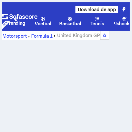
Download de app
Trending
Voetbal
Basketbal
Tennis
IJshock
United Kingdom GP
Motorsport
Formula 1