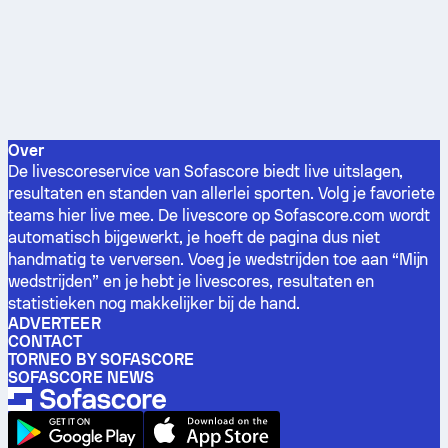
Over
De livescoreservice van Sofascore biedt live uitslagen,
resultaten en standen van allerlei sporten. Volg je favoriete
teams hier live mee. De livescore op Sofascore.com wordt
automatisch bijgewerkt, je hoeft de pagina dus niet
handmatig te verversen. Voeg je wedstrijden toe aan “Mijn
wedstrijden” en je hebt je livescores, resultaten en
statistieken nog makkelijker bij de hand.
ADVERTEER
CONTACT
TORNEO BY SOFASCORE
SOFASCORE NEWS