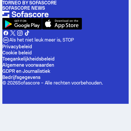
TORNEO BY SOFASCORE
SOFASCORE NEWS
Als het niet leuk meer is, STOP
Privacybeleid
Cookie beleid
Toegankelijkheidsbeleid
Algemene voorwaarden
GDPR en Journalistiek
Bedrijfsgegevens
©
2026
Sofascore –
Alle rechten voorbehouden
.