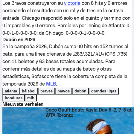
Los Bravos construyeron su
victoria
con 8 hits y 0 errores,
coronando el resultado con un rally de tres en la octava
entrada. Chicago respondió solo en el quinto y terminó con
4 imparables y 0 errores. Parciales por inning de Atlanta: 0-
0-0-1-0-0-0-3-0; de Chicago: 0-0-0-0-1-0-0-0-0.
Dubón en 2026
En la campaña 2026, Dubón suma 40 hits en 152 turnos al
bate, para una línea ofensiva de .263/.321/.414 (OPS .735),
con 11 boletos y 63 bases totales acumuladas. Para
conferir más detalles de su mapa de bateo y otras
estadísticas, Sofascore tiene la cobertura completa de la
temporada 2026 de
MLB
.
atlanta
béisbol
braves
bravos
dubón
grandes ligas
honduras
mlb
Nieuwste verhalen
Coco Gauff beats Kayla Day 6-2, 7-5 at
WTA Toronto