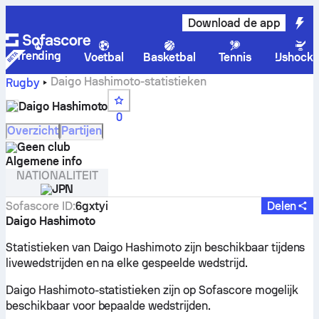
Download de app
Trending
Voetbal
Basketbal
Tennis
IJshock
Daigo Hashimoto-statistieken
Rugby
Daigo Hashimoto
0
Overzicht
Partijen
Geen club
Algemene info
NATIONALITEIT
JPN
Sofascore ID
:
6gxtyi
Delen
Daigo Hashimoto
Statistieken van Daigo Hashimoto zijn beschikbaar tijdens
livewedstrijden en na elke gespeelde wedstrijd.
Daigo Hashimoto-statistieken zijn op Sofascore mogelijk
beschikbaar voor bepaalde wedstrijden.