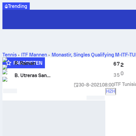
Trending
Tennis
ITF Mannen
Monastir, Singles Qualifying M-ITF-T
H2H-resultaten
FAVORIETEN
R. Raman
6
7
2
0
3
5
B. Utreras Santander
ITF Tunis
30-8-2021
08:00
H2H