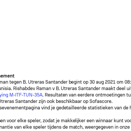
nement
aman
tegen
B. Utreras Santander
begint op 30 aug 2021 om 08:
unisia.
Rishabdev Raman
v
B. Utreras Santander
maakt deel ui
fying M-ITF-TUN-35A
. Resultaten van eerdere ontmoetingen t
Utreras Santander
zijn ook beschikbaar op Sofascore.
sevenementpagina vind je gedetailleerde statistieken van de h
n voor elke speler, zodat je makkelijker een winnaar kunt voo
antie van elke speler tijdens de match, weergegeven in onze