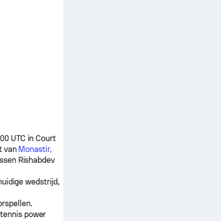
00 UTC in Court
t van
Monastir,
ussen
Rishabdev
uidige wedstrijd,
rspellen.
 tennis power