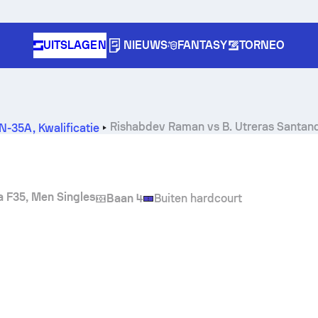
UITSLAGEN
NIEUWS
FANTASY
TORNEO
Rishabdev Raman
vs
B. Utreras Santan
UN-35A
,
Kwalificatie
ia F35, Men Singles
Baan 4
Buiten hardcourt