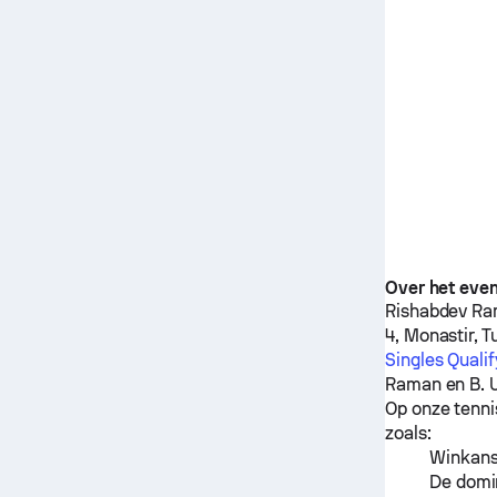
Over het eve
Rishabdev R
4, Monastir, T
Singles Quali
Raman
en
B. 
Op onze tenni
zoals:
Winkanse
De domin