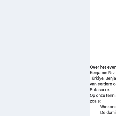
Over het eve
Benjamin Niv
Türkiye.
Benja
van eerdere 
Sofascore.
Op onze tenni
zoals:
Winkanse
De domin