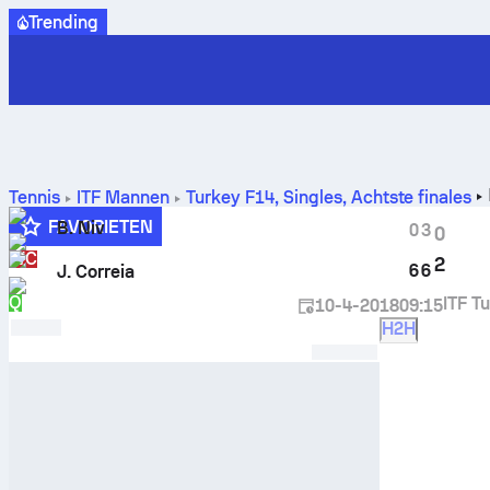
Trending
Tennis
ITF Mannen
Turkey F14, Singles
,
Achtste finales
FAVORIETEN
B. Niv
0
3
0
WC
2
6
6
J. Correia
Q
ITF T
10-4-2018
09:15
H2H