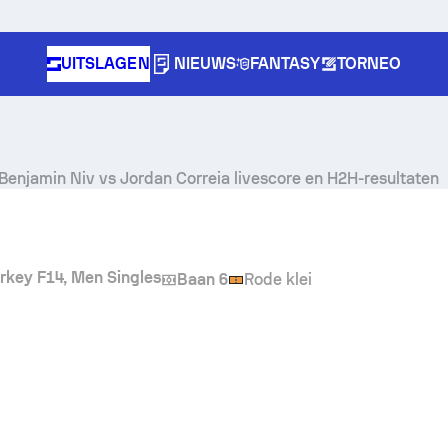
UITSLAGEN
NIEUWS
FANTASY
TORNEO
Benjamin Niv
vs
Jordan Correia
livescore en H2H-resultaten
urkey F14, Men Singles
Baan 6
Rode klei