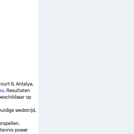
ourt 6, Antalya,
es
. Resultaten
beschikbaar op
uidige wedstrijd,
rspellen.
 tennis power