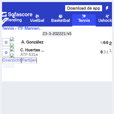
Download de app
Trending
Voetbal
Basketbal
Tennis
IJshock
Tennis
ITF Mannen
A.
Medellin, Singles M-ITF-COL-02A
23-3-2022
21:45
,
Achtste finales
González
vs
Connor Huertas Del Pino
livescore en H2H-
A. González
4
6
6
2
resultaten
7
C. Huertas del Pino
1
6
3
1
ATP 631e
Overzicht
Partijen