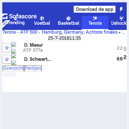
Download de app
Trending
Voetbal
Basketbal
Tennis
IJshock
Tennis
ATP
500
Hamburg, Germany
,
Achtste finales
Daniel Masur
vs
Diego Schwartzman
livescore en H2H-
25-7-2018
11:35
resultaten
D. Masur
2
2
0
ATP 377e
Q
2
6
6
D. Schwartzman
2
Overzicht
Partijen