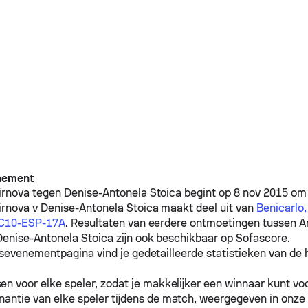
nement
irnova
tegen
Denise-Antonela Stoica
begint op 8 nov 2015 om
irnova
v
Denise-Antonela Stoica
maakt deel uit van
Benicarlo,
-C10-ESP-17A
. Resultaten van eerdere ontmoetingen tussen
A
Denise-Antonela Stoica
zijn ook beschikbaar op Sofascore.
sevenementpagina vind je gedetailleerde statistieken van de h
n voor elke speler, zodat je makkelijker een winnaar kunt voo
antie van elke speler tijdens de match, weergegeven in onze