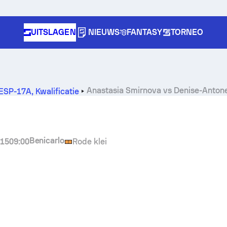
UITSLAGEN
NIEUWS
FANTASY
TORNEO
Anastasia Smirnova
vs
Denise-Antone
-ESP-17A
,
Kwalificatie
Benicarlo
015
09:00
Rode klei