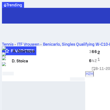
Trending
Tennis
ITF Vrouwen
Benicarlo, Singles Qualifying W-C10
livescore en H2H-resultaten
FAVORIETEN
A. Smirnova
3
6
6
2
6
1
6
4
2
D. Stoica
8-11-2
H2H