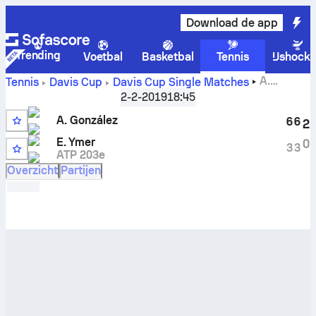
Download de app
Trending
Voetbal
Basketbal
Tennis
IJshock
A.
Tennis
Davis Cup
Davis Cup Single Matches
González
vs
Elias Ymer
livescore en H2H-resultaten
2-2-2019
18:45
A. González
6
6
2
E. Ymer
0
3
3
ATP 203e
Overzicht
Partijen