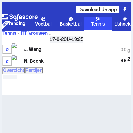
Download de app
Trending
Voetbal
Basketbal
Tennis
IJshock
Tennis
ITF Vrouwen
Jennifer
Winnipeg, Singles Qualifying W-C25-CAN-02A
17-8-2014
19:25
Wang
vs
Nyla Beenk
livescore en H2H-resultaten
J. Wang
0
0
0
2
6
6
N. Beenk
Overzicht
Partijen