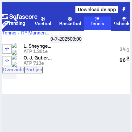
Download de app
Trending
Voetbal
Basketbal
Tennis
IJshock
Tennis
ITF Mannen
Leonid
ITF M25 Roda de Bara Men
9-7-2025
,
Achtste finales
09:00
Sheyngezikht
vs
Oscar Jose Gutierrez
livescore en H2H-
L. Sheyngezikht
3
4
0
resultaten
ATP 1.301e
O. J. Gutierrez
2
6
6
ATP 713e
Overzicht
Partijen