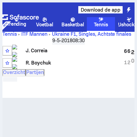
Download de app
Trending
Voetbal
Basketbal
Tennis
IJshock
Tennis
ITF Mannen
Ukraine F1, Singles
,
Achtste finales
Jordan Correia
vs
Roman Boychuk
livescore en H2H-
9-5-2018
08:30
resultaten
J. Correia
6
6
2
5
0
1
2
R. Boychuk
Q
Overzicht
Partijen