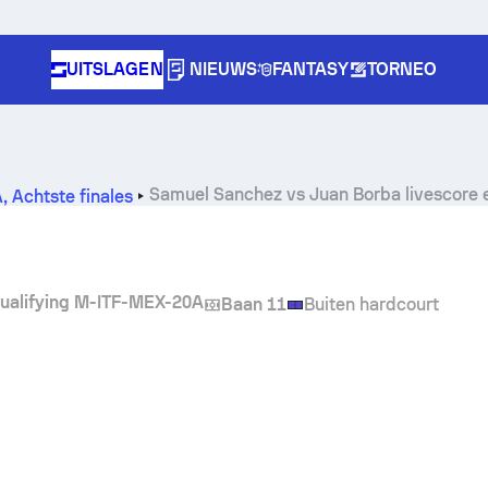
UITSLAGEN
NIEUWS
FANTASY
TORNEO
Samuel Sanchez
vs
Juan Borba
livescore 
A
,
Achtste finales
Qualifying M-ITF-MEX-20A
Baan 11
Buiten hardcourt