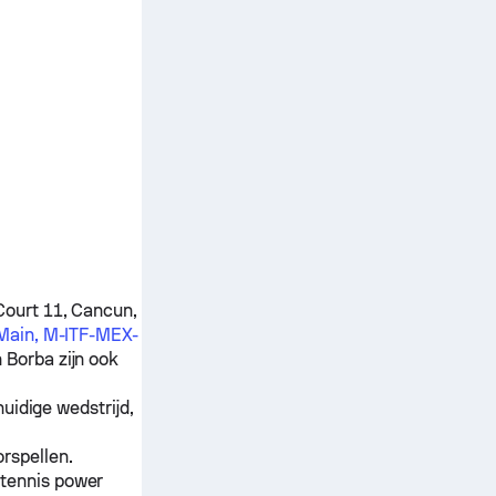
Court 11, Cancun,
Main, M-ITF-MEX-
 Borba
zijn ook
uidige wedstrijd,
rspellen.
 tennis power