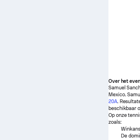
Over het eve
Samuel Sanc
Mexico.
Samu
20A
. Resulta
beschikbaar o
Op onze tenni
zoals:
Winkanse
De domin