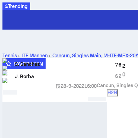
Trending
Tennis
ITF Mannen
Cancun, Singles Main, M-ITF-MEX-20
resultaten
FAVORIETEN
S. Sanchez
7
6
2
0
6
2
J. Borba
Cancun, Singles 
28-9-2022
16:00
H2H