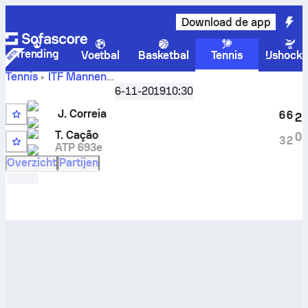
Download de app
Trending
Voetbal
Basketbal
Tennis
IJshock
Tennis
ITF Mannen
Castellon, Singles M-ITF-ESP-34A
,
Achtste finales
6-11-2019
10:30
Jordan Correia
vs
Tiago Cacao
livescore en H2H-
J. Correia
resultaten
6
6
2
7
T. Cação
0
3
2
ATP 693e
Overzicht
Partijen