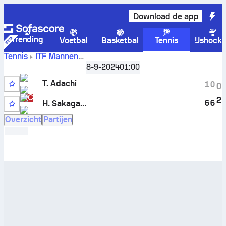
Download de app
Trending
Voetbal
Basketbal
Tennis
IJshock
Tennis
ITF Mannen
Toki
Sapporo, Singles Qualifying, M-ITF-JPN-12A
8-9-2024
01:00
Adachi
vs
Hiroki Sakagawa
livescore en H2H-resultaten
T. Adachi
1
0
0
WC
2
6
6
H. Sakagawa
13
Overzicht
Partijen