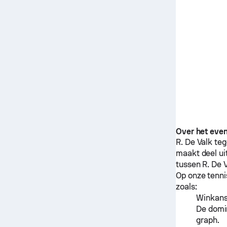
Over het eve
R. De Valk
te
maakt deel ui
tussen
R. De 
Op onze tenni
zoals:
Winkanse
De domin
graph.