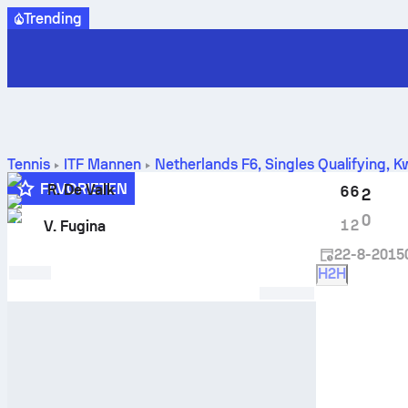
Trending
Tennis
ITF Mannen
Netherlands F6, Singles Qualifying
,
Kw
FAVORIETEN
R. De Valk
6
6
2
5
0
1
2
V. Fugina
22-8-2015
H2H