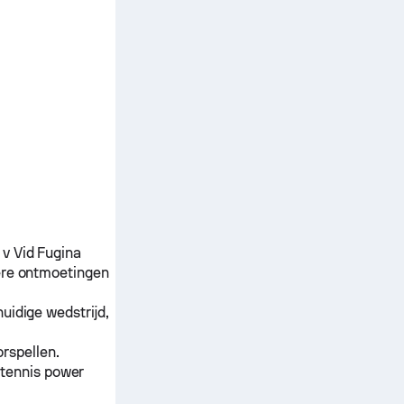
v
Vid Fugina
ere ontmoetingen
uidige wedstrijd,
rspellen.
 tennis power