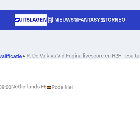
UITSLAGEN
NIEUWS
FANTASY
TORNEO
R. De Valk
vs
Vid Fugina
livescore en H2H-resulta
alificatie
Netherlands F6
08:00
Rode klei