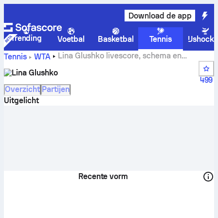
Download de app
Trending
Voetbal
Basketbal
Tennis
IJshock
Lina Glushko livescore, schema en
Tennis
WTA
resultaten
Lina Glushko
499
Overzicht
Partijen
Uitgelicht
Recente vorm