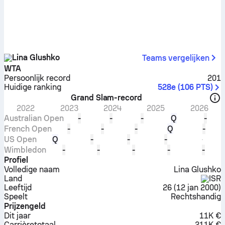
Lina Glushko
Teams vergelijken
WTA
Persoonlijk record
201
Huidige ranking
528e
(
106
PTS
)
Grand Slam-record
2022
2023
2024
2025
2026
Australian Open
-
-
-
Q
-
French Open
-
-
-
Q
-
US Open
Q
-
-
-
Wimbledon
-
-
-
-
-
Profiel
Volledige naam
Lina Glushko
Land
ISR
Leeftijd
26
(
12 jan 2000
)
Speelt
Rechtshandig
Prijzengeld
Dit jaar
11K €
Carrière­totaal
211K €