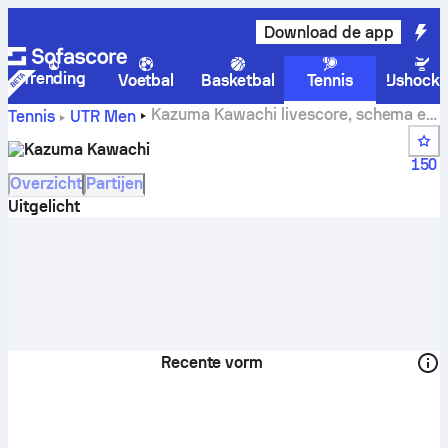
Download de app
Trending
Voetbal
Basketbal
Tennis
IJshock
Kazuma Kawachi livescore, schema en
Tennis
UTR Men
resultaten
Kazuma Kawachi
150
Overzicht
Partijen
Uitgelicht
Recente vorm