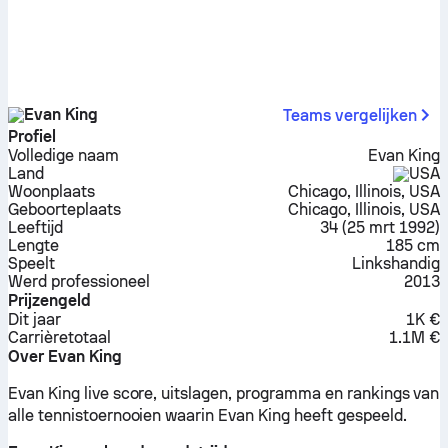
Evan King
Teams vergelijken
Profiel
Volledige naam
Evan King
Land
USA
Woonplaats
Chicago, Illinois, USA
Geboorteplaats
Chicago, Illinois, USA
Leeftijd
34
(
25 mrt 1992
)
Lengte
185 cm
Speelt
Linkshandig
Werd professioneel
2013
Prijzengeld
Dit jaar
1K €
Carrière­totaal
1.1M €
Over Evan King
Evan King live score, uitslagen, programma en rankings van
alle tennistoernooien waarin Evan King heeft gespeeld.