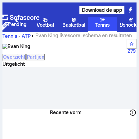
Download de app
Trending
Voetbal
Basketbal
Tennis
IJshock
Evan King livescore, schema en resultaten
Tennis
ATP
Evan King
279
Overzicht
Partijen
Uitgelicht
Recente vorm