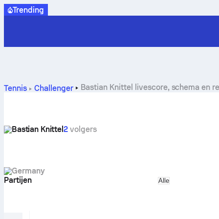
Trending
Bastian Knittel livescore, schema en r
Tennis
Challenger
Bastian Knittel
2
volgers
Germany
Partijen
Select match ty
Alle