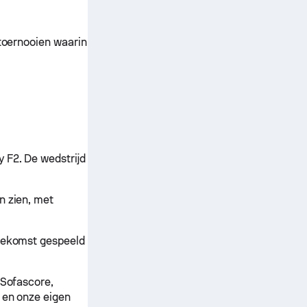
stoernooien waarin
y F2. De wedstrijd
n zien, met
toekomst gespeeld
 Sofascore,
s en onze eigen