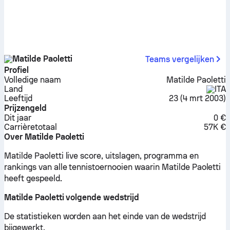
Matilde Paoletti
Teams vergelijken
Profiel
Volledige naam
Matilde Paoletti
Land
ITA
Leeftijd
23
(
4 mrt 2003
)
Prijzengeld
Dit jaar
0 €
Carrière­totaal
57K €
Over Matilde Paoletti
Matilde Paoletti live score, uitslagen, programma en
rankings van alle tennistoernooien waarin Matilde Paoletti
heeft gespeeld.
Matilde Paoletti volgende wedstrijd
De statistieken worden aan het einde van de wedstrijd
bijgewerkt.