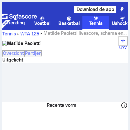
Download de app
Trending
Voetbal
Basketbal
Tennis
IJshock
Matilde Paoletti livescore, schema en
Tennis
WTA 125
resultaten
Matilde Paoletti
477
Overzicht
Partijen
Uitgelicht
Recente vorm