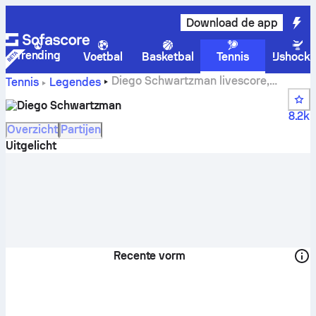
Download de app
Trending
Voetbal
Basketbal
Tennis
IJshock
Diego Schwartzman livescore,
Tennis
Legendes
schema en resultaten
Diego Schwartzman
8.2k
Overzicht
Partijen
Uitgelicht
Recente vorm