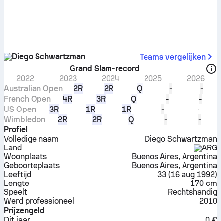
Diego Schwartzman
Teams vergelijken
Grand Slam-record
2022
2023
2024
2025
2026
Australian Open
2R
2R
Q
-
-
French Open
4R
3R
Q
-
-
US Open
3R
1R
1R
-
Wimbledon
2R
2R
Q
-
-
Profiel
Volledige naam
Diego Schwartzman
Land
ARG
Woonplaats
Buenos Aires, Argentina
Geboorteplaats
Buenos Aires, Argentina
Leeftijd
33
(
16 aug 1992
)
Lengte
170 cm
Speelt
Rechtshandig
Werd professioneel
2010
Prijzengeld
Dit jaar
0 €