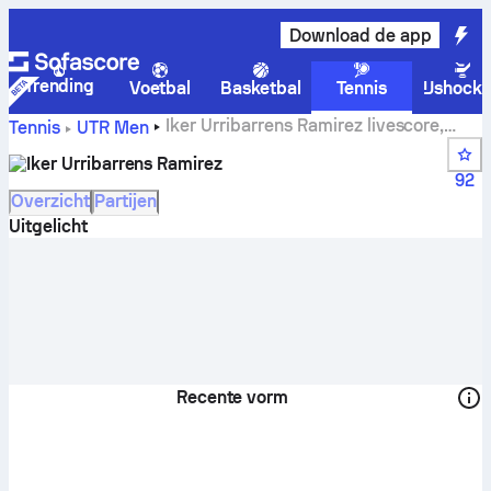
Download de app
Trending
Voetbal
Basketbal
Tennis
IJshock
Iker Urribarrens Ramirez livescore,
Tennis
UTR Men
schema en resultaten
Iker Urribarrens Ramirez
92
Overzicht
Partijen
Uitgelicht
Recente vorm