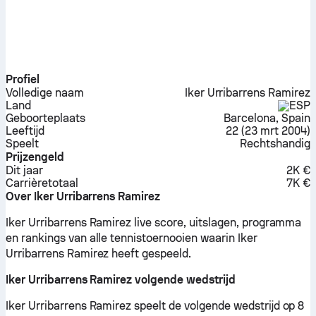
Profiel
Volledige naam
Iker Urribarrens Ramirez
Land
ESP
Geboorteplaats
Barcelona, Spain
Leeftijd
22
(
23 mrt 2004
)
Speelt
Rechtshandig
Prijzengeld
Dit jaar
2K €
Carrière­totaal
7K €
Over Iker Urribarrens Ramirez
Iker Urribarrens Ramirez live score, uitslagen, programma
en rankings van alle tennistoernooien waarin Iker
Urribarrens Ramirez heeft gespeeld.
Iker Urribarrens Ramirez volgende wedstrijd
Iker Urribarrens Ramirez speelt de volgende wedstrijd op 8