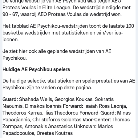
De vorige wedstrijd van AE Psychikou was tegen AEO
Proteas Voulas in Elite League. De wedstrijd eindigde met
90 - 67, waarbij AEO Proteas Voulas de wedstrijd won.
Het tabblad AE Psychikou-wedstrijden toont de laatste 100
basketbalwedstrijden met statistieken en win/verlies-
iconen.
Je ziet hier ook alle geplande wedstrijden van AE
Psychikou.
Huidige AE Psychikou spelers
De huidige selectie, statistieken en spelerprestaties van AE
Psychikou zijn te vinden op deze pagina.
Guard:
Shahada Wells, Georgios Koukas, Sokratis
Naoumis, Dimakos Ioannis
Forward:
Isaiah Ross Leonja,
Theodoros Karras, Ilias Theodorou
Forward-Guard:
Minas
Papagiannis, Christoforos Golantas
Voor-Center:
Thomas
Zormpas, Antonakis Anastasios
Unknown:
Marios
Papadopoulos, Orestes Koutras