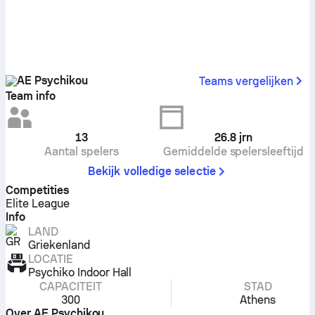
AE Psychikou
Teams vergelijken
Team info
13
26.8
jrn
Aantal spelers
Gemiddelde spelersleeftijd
Bekijk volledige selectie
Competities
Elite League
Info
LAND
Griekenland
LOCATIE
Psychiko Indoor Hall
CAPACITEIT
STAD
300
Athens
Over AE Psychikou