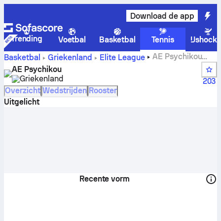
Download de app
Trending
Voetbal
Basketbal
Tennis
IJshock
AE Psychikou
Basketbal
Griekenland
Elite League
scores, standen, schema en spelers
AE Psychikou
Griekenland
203
Overzicht
Wedstrijden
Rooster
Uitgelicht
Recente vorm