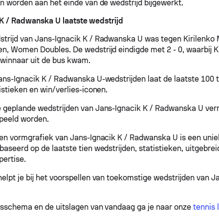
en worden aan het einde van de wedstrijd bijgewerkt.
K / Radwanska U laatste wedstrijd
strijd van Jans-Ignacik K / Radwanska U was tegen Kirilenko 
en, Women Doubles. De wedstrijd eindigde met 2 - 0, waarbij K
 winnaar uit de bus kwam.
ans-Ignacik K / Radwanska U-wedstrijden laat de laatste 100 
istieken en win/verlies-iconen.
e geplande wedstrijden van Jans-Ignacik K / Radwanska U verm
peeld worden.
 en vormgrafiek van Jans-Ignacik K / Radwanska U is een unie
baseerd op de laatste tien wedstrijden, statistieken, uitgebre
pertise.
helpt je bij het voorspellen van toekomstige wedstrijden van J
.
isschema en de uitslagen van vandaag ga je naar onze
tennis 