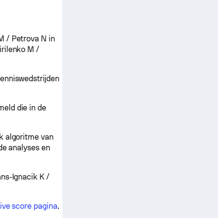
M / Petrova N in
irilenko M /
tenniswedstrijden
eld die in de
k algoritme van
ide analyses en
ans-Ignacik K /
live score pagina
.