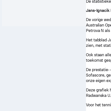
De statistiek
Jans-Ignacik 
De vorige wed
Australian Op
Petrova N als
Het tabblad J
zien, met stat
Ook staan all
toekomst ges
De prestatie-
Sofascore, ge
onze eigen ex
Deze grafiek 
Radwanska U
Voor het tenn