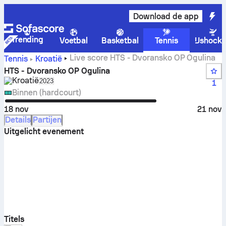
Download de app
Trending
Voetbal
Basketbal
Tennis
IJshock
Live score HTS - Dvoransko OP Ogulina
Tennis
Kroatië
HTS - Dvoransko OP Ogulina
Kroatië
Select season in unique tournament header
2023
1
Binnen (hardcourt)
18 nov
21 nov
Details
Partijen
Uitgelicht evenement
Titels