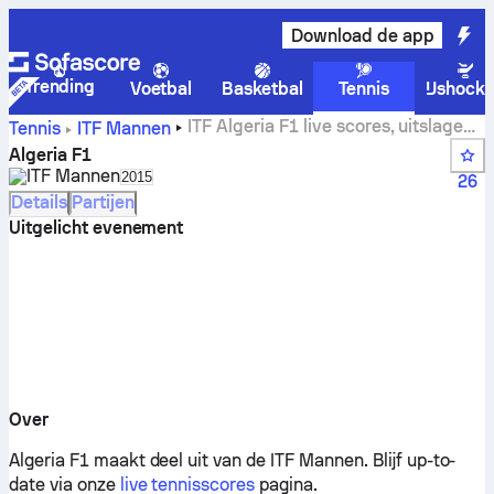
Download de app
Trending
Voetbal
Basketbal
Tennis
IJshock
ITF Algeria F1 live scores, uitslagen
Tennis
ITF Mannen
en wedstrijden
Algeria F1
ITF Mannen
Select season in unique tournament header
2015
26
Details
Partijen
Uitgelicht evenement
Over
Algeria F1 maakt deel uit van de ITF Mannen.
Blijf up-to-
date via onze
live tennisscores
pagina.