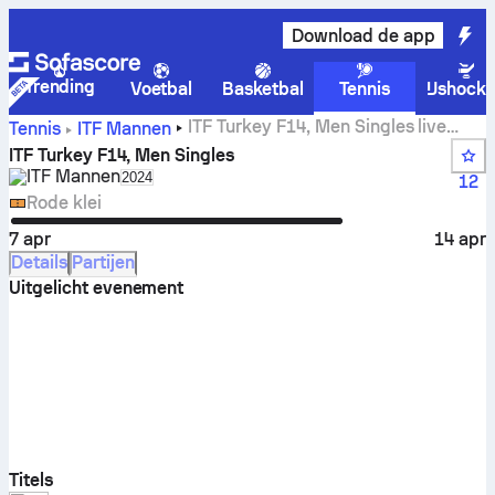
Download de app
Trending
Voetbal
Basketbal
Tennis
IJshock
ITF Turkey F14, Men Singles live
Tennis
ITF Mannen
scores, uitslagen en wedstrijden
ITF Turkey F14, Men Singles
ITF Mannen
Select season in unique tournament header
2024
12
Rode klei
7 apr
14 apr
Details
Partijen
Uitgelicht evenement
Titels