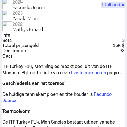
2024
Titelhouder
Facundo Juarez
2023
Yanaki Milev
2022
Mathys Erhard
Info
Sets
3
Totaal prijzengeld
15K $
Deelnemers
32
Over
ITF Turkey F14, Men Singles maakt deel uit van de ITF
Mannen.
Blijf up-to-date via onze
live tennisscores
pagina.
Geschiedenis van het toernooi
De huidige tenniskampioen en titelhouder is
Facundo
Juarez
.
Toernooivorm
De ITF Turkey F14, Men Singles bestaat uit een variabel