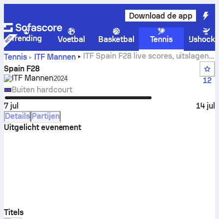
Download de app
Trending
Voetbal
Basketbal
Tennis
IJshock
ITF Spain F28 live scores, uitslagen
Tennis
ITF Mannen
en wedstrijden
Spain F28
ITF Mannen
Select season in unique tournament header
2024
12
Buiten hardcourt
7 jul
14 jul
Details
Partijen
Uitgelicht evenement
Titels