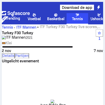
Download de app
Trending
Voetbal
Basketbal
Tennis
IJshock
ITF Turkey F30 Turkey live scores,
Tennis
ITF Mannen
uitslagen en wedstrijden
Turkey F30 Turkey
ITF Mannen
Select season in unique tournament header
2021
1
Klei
2 nov
7 nov
Details
Partijen
Uitgelicht evenement