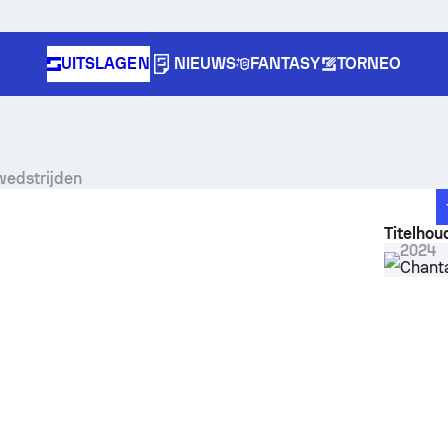
UITSLAGEN
NIEUWS
FANTASY
TORNEO
 wedstrijden
Titelhou
2024
Chant