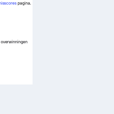
nnisscores
pagina.
e overwinningen