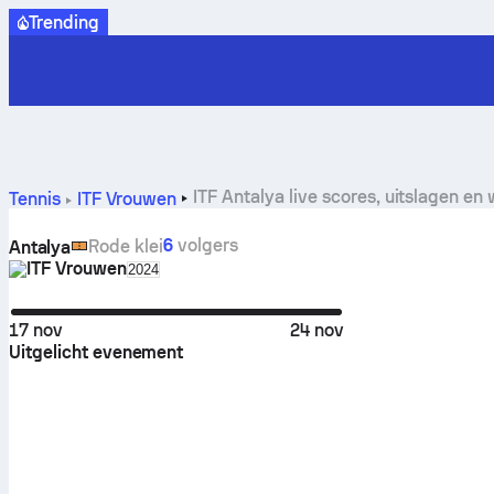
Trending
ITF Antalya live scores, uitslagen en
Tennis
ITF Vrouwen
6
volgers
Rode klei
Antalya
ITF Vrouwen
Select season in unique tournament header
2024
17 nov
24 nov
Uitgelicht evenement