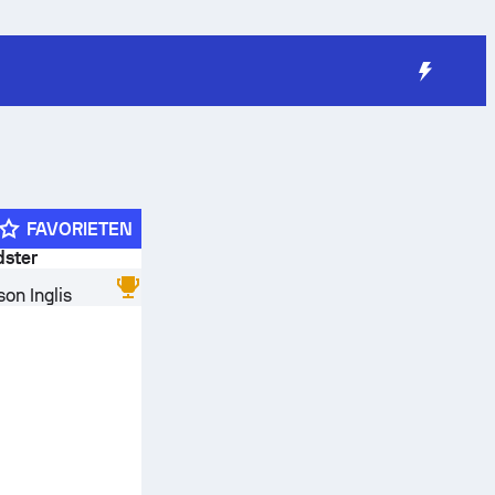
FAVORIETEN
dster
on Inglis