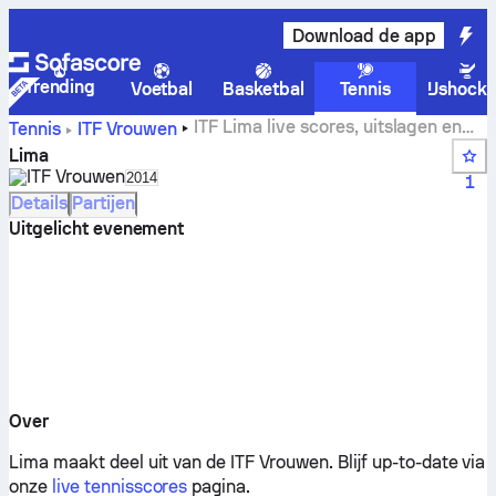
Download de app
Trending
Voetbal
Basketbal
Tennis
IJshock
ITF Lima live scores, uitslagen en
Tennis
ITF Vrouwen
wedstrijden
Lima
ITF Vrouwen
Select season in unique tournament header
2014
1
Details
Partijen
Uitgelicht evenement
Over
Lima maakt deel uit van de ITF Vrouwen.
Blijf up-to-date via
onze
live tennisscores
pagina.