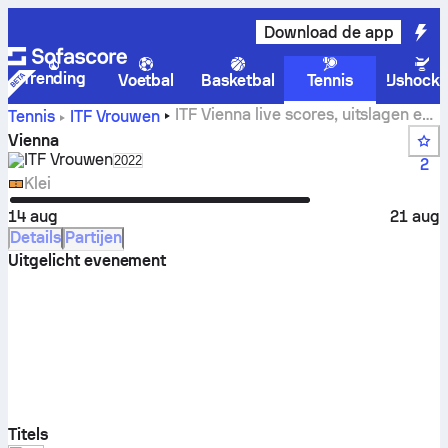
Download de app
Trending
Voetbal
Basketbal
Tennis
IJshock
ITF Vienna live scores, uitslagen en
Tennis
ITF Vrouwen
wedstrijden
Vienna
ITF Vrouwen
Select season in unique tournament header
2022
2
Klei
14 aug
21 aug
Details
Partijen
Uitgelicht evenement
Titels