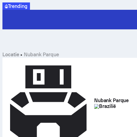
Trending
Locatie
Nubank Parque
Nubank Parque
Brazilië