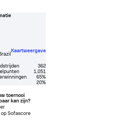
matie
Kaartweergave
Brazil
dstrijden
362
elpunten
1.051
verwinningen
65%
20%
ouw toernooi
baar kan zijn?
ner
 op Sofascore