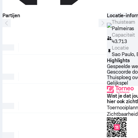
Partijen
Locatie-infor
Thuisteam
Palmeiras
Capaciteit
43.713
Locatie
Sao Paulo
,
Highlights
Gespeelde we
Gescoorde do
Thuisploeg o
Gelijkspel
Wist je dat j
hier ook zicht
Toernooiplan
Zichtbaarheid