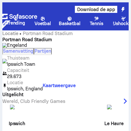
Download de app
Trending
Voetbal
Basketbal
Tennis
IJshock
Locatie
Portman Road Stadium
Portman Road Stadium
Engeland
Samenvatting
Partijen
Thuisteam
Ipswich Town
Capaciteit
29.673
Locatie
Kaartweergave
Ipswich
,
England
Uitgelicht
Wereld
,
Club Friendly Games
Ipswich
Le Havre