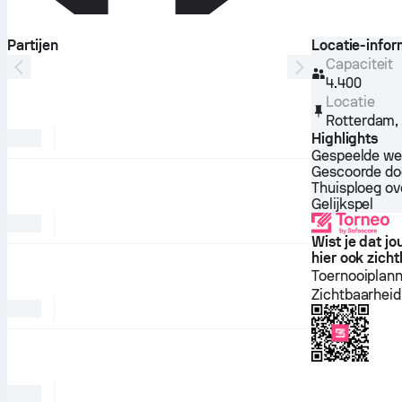
Partijen
Locatie-infor
Capaciteit
4.400
Locatie
Rotterdam
Highlights
Gespeelde we
Gescoorde do
Thuisploeg o
Gelijkspel
Wist je dat j
hier ook zicht
Toernooiplan
Zichtbaarheid