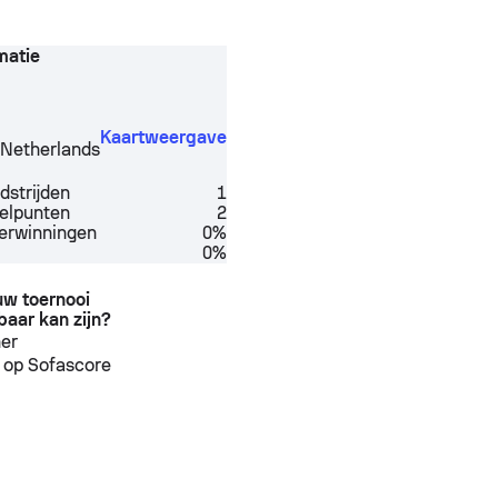
matie
Kaartweergave
,
Netherlands
dstrijden
1
elpunten
2
verwinningen
0%
0%
ouw toernooi
baar kan zijn?
ner
 op Sofascore