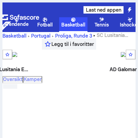
Last ned appen
Trendende
Fotball
Basketball
Tennis
Ishocke
SC Lusitania
Basketball
Portugal
Proliga
,
Runde 3
Expert vs AD Galomar live resultater, historiske resultater i
Legg til i favoritter
gjensidige matcher, tidsplan, spådommer og statistikk
Lusitania Expert
AD Galomar
Oversikt
Kamper