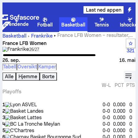
Last ned appen
Trendende
Fotball
Basketball
Tennis
Ishocke
France LFB Women – resultater,
Basketball
Frankrike
tabeller, kampprogram og statistikk
France LFB Women
Frankrike
Select season in unique tournament header
26/27
321
26. sep.
16. mai
Tabell
Oversikt
Kamper
displ
Alle
Hjemme
Borte
W-L
PCT
PTS
Playoffs
1
Lyon ASVEL
0-0
0.000
0
2
Basket Landes
0-0
0.000
0
3
Basket Lattes
0-0
0.000
0
4
BC La Tronche Meylan
0-0
0.000
0
5
C'Chartres
0-0
0.000
0
6
Charnay Basket Bourgogne Sud
0-0
0.000
0