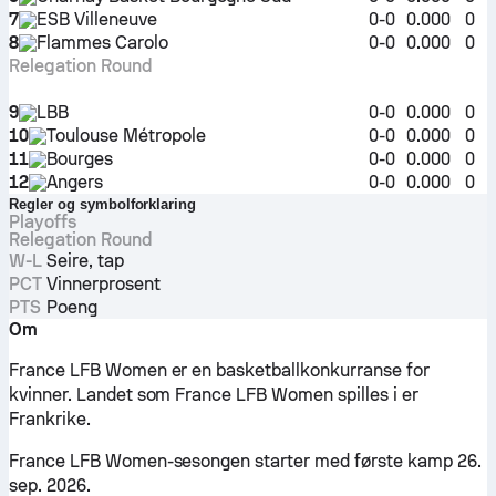
7
ESB Villeneuve
0-0
0.000
0
8
Flammes Carolo
0-0
0.000
0
Relegation Round
9
LBB
0-0
0.000
0
10
Toulouse Métropole
0-0
0.000
0
11
Bourges
0-0
0.000
0
12
Angers
0-0
0.000
0
Regler og symbolforklaring
Playoffs
Relegation Round
W-L
Seire, tap
PCT
Vinnerprosent
PTS
Poeng
Om
France LFB Women er en basketballkonkurranse for
kvinner. Landet som France LFB Women spilles i er
Frankrike.
France LFB Women-sesongen starter med første kamp 26.
sep. 2026.