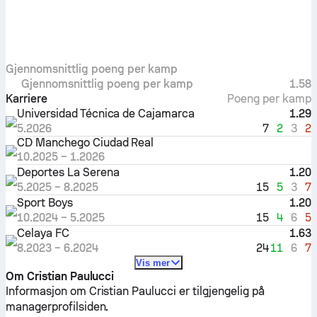
Gjennomsnittlig poeng per kamp
Gjennomsnittlig poeng per kamp
1.58
Karriere
Poeng per kamp
Universidad Técnica de Cajamarca
1.29
7
2
3
2
5.2026
CD Manchego Ciudad Real
10.2025
–
1.2026
Deportes La Serena
1.20
15
5
3
7
5.2025
–
8.2025
Sport Boys
1.20
15
4
6
5
10.2024
–
5.2025
Celaya FC
1.63
24
11
6
7
8.2023
–
6.2024
Vis mer
Om Cristian Paulucci
Informasjon om Cristian Paulucci er tilgjengelig på
managerprofilsiden.