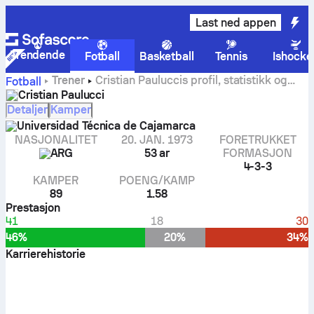
Last ned appen
Trendende
Fotball
Basketball
Tennis
Ishocke
Trener
Cristian Pauluccis profil, statistikk og
Fotball
karrierehistorikk
Cristian Paulucci
Detaljer
Kamper
Universidad Técnica de Cajamarca
NASJONALITET
20. JAN. 1973
FORETRUKKET
ARG
53 ar
FORMASJON
4-3-3
KAMPER
POENG/KAMP
89
1.58
Prestasjon
41
18
30
46%
20%
34%
Karrierehistorie